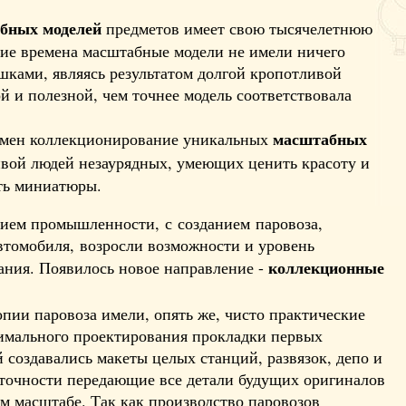
бных моделей
предметов имеет свою тысячелетнюю
кие времена масштабные модели не имели ничего
шками, являясь результатом долгой кропотливой
й и полезной, чем точнее модель соответствовала
масштабных
ремен коллекционирование уникальных
вой людей незаурядных, умеющих ценить красоту и
ть миниатюры.
ием промышленности, с созданием паровоза,
автомобиля, возросли возможности и уровень
коллекционные
ания. Появилось новое направление -
ии паровоза имели, опять же, чисто практические
тимального проектирования прокладки первых
создавались макеты целых станций, развязок, депо и
 точности передающие все детали будущих оригиналов
м масштабе. Так как производство паровозов