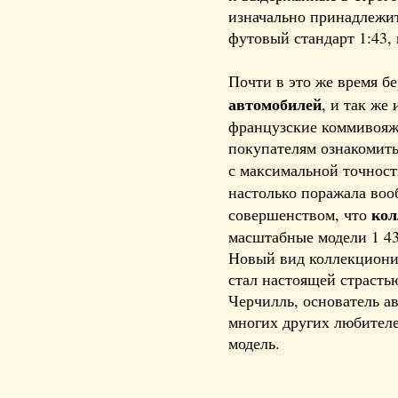
изначально принадлежит
футовый стандарт 1:43, 
Почти в это же время б
автомобилей
, и так же
французские коммивояж
покупателям ознакомить
с максимальной точнос
настолько поражала воо
кол
совершенством, что
масштабные модели 1 43
Новый вид коллекциони
стал настоящей страсть
Черчилль, основатель а
многих других любител
модель.