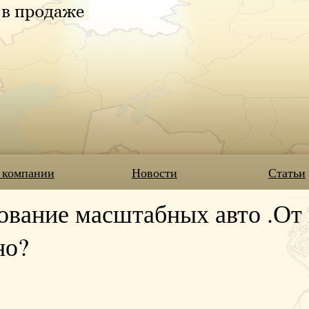
 компании
Новости
Статьи
вание масштабных авто .От к
но?