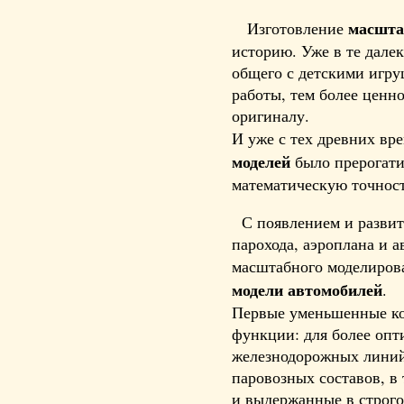
масшта
Изготовление
историю. Уже в те дале
общего с детскими игру
работы, тем более ценно
оригиналу.
И уже с тех древних в
моделей
было прерогати
математическую точнос
С появлением и развит
парохода, аэроплана и 
масштабного моделиров
модели автомобилей
.
Первые уменьшенные коп
функции: для более оп
железнодорожных линий 
паровозных составов, в
и выдержанные в строго