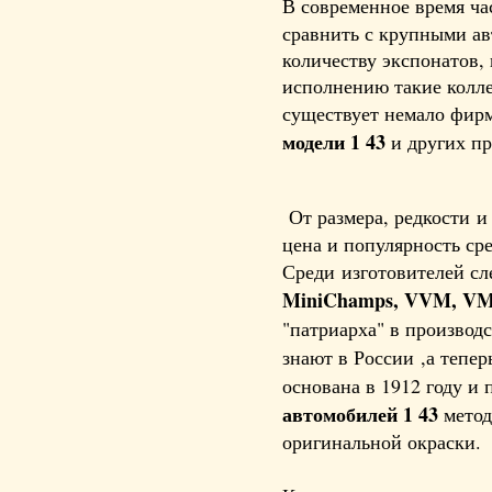
В современное время ч
сравнить с крупными ав
количеству экспонатов,
исполнению такие колл
существует немало фир
модели 1 43
и других п
От размера, редкости и
цена и популярность ср
Среди изготовителей сл
MiniChamps
,
VVM
,
V
"патриарха" в произво
знают в России ,а тепе
основана в 1912 году и
автомобилей 1 43
метод
оригинальной окраски.