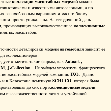
коллекции масштабных моделей
астные
можно
товыставками и известными автосалонами, а по
 их разнообразным вариациям и масштабному
екции просто уникальны. На сегодняшний день
коллекционные
м, производящих высококачественные
ринятых масштабов.
модели автомобиля
 точности деталировки
зависит ее
еди коллекционеров.
Autoart
,
едует отметить такие фирмы, как
MM
,
J
-
Collection
.
Не забудем упомянуть французского
IXO
.
дстве масштабных моделей компанию
Давно
SCHUCO
рь и в Казахстане немецкую
, которая была
коллекционные модели
 производящая до сих пор
ом высококачественного литья и устойчивой