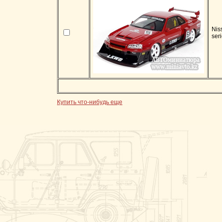
Nis
ser
Купить что-нибудь еще