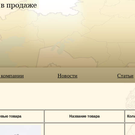
 компании
Новости
Статьи
евью товара
Название товара
Кол