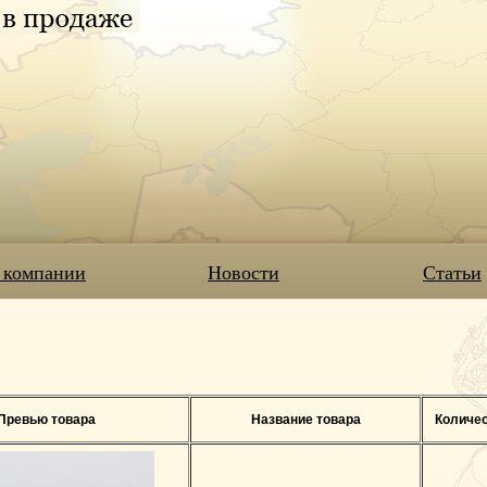
 компании
Новости
Статьи
Превью товара
Название товара
Количе