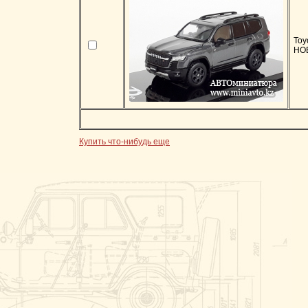
Toy
HO
Купить что-нибудь еще