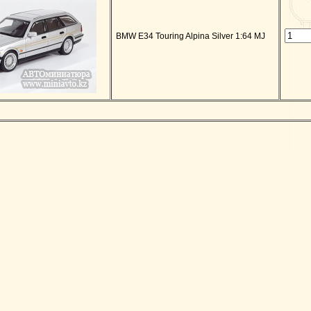
BMW E34 Touring Alpina Silver 1:64 MJ