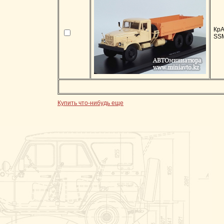
КрА
SS
Купить что-нибудь еще