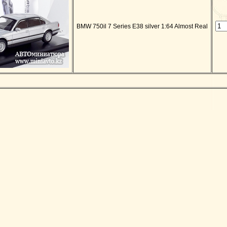
BMW 750il 7 Series E38 silver 1:64 Almost Real