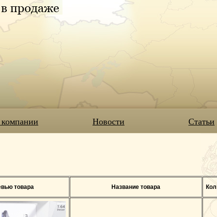
 компании
Новости
Статьи
вью товара
Название товара
Кол