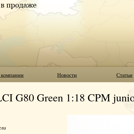
 компании
Новости
Статьи
 G80 Green 1:18 CPM junior
ели