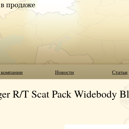
 компании
Новости
Статьи
ger R/T Scat Pack Widebody B