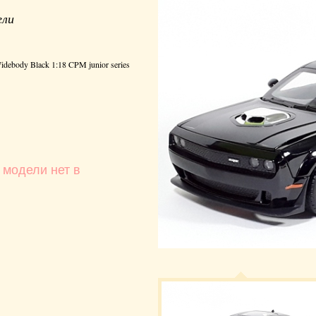
ели
idebody Black 1:18 CPM junior series
 модели нет в