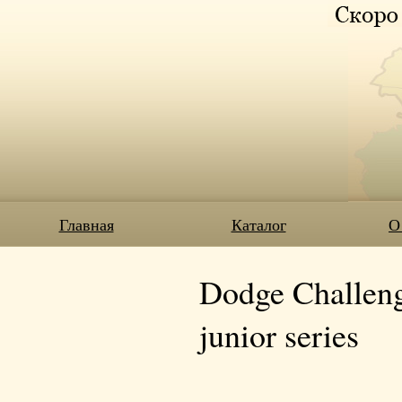
Главная
Каталог
О
Dodge Challen
junior series